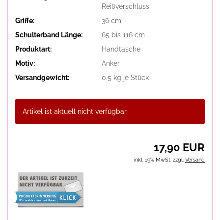
Reißverschluss
Griffe:
36 cm
Schulterband Länge:
65 bis 116 cm
Produktart:
Handtasche
Motiv:
Anker
Versandgewicht:
0.5
kg je Stück
Artikel ist aktuell nicht verfügbar.
17,90 EUR
inkl. 19% MwSt. zzgl.
Versand