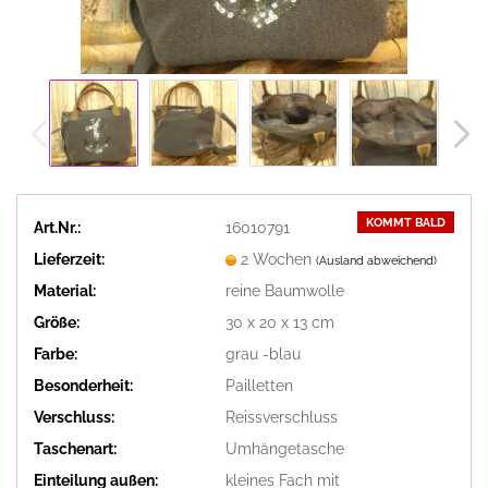
KOMMT BALD
Art.Nr.:
16010791
Lieferzeit:
2 Wochen
(Ausland abweichend)
Material:
reine Baumwolle
Größe:
30 x 20 x 13 cm
Farbe:
grau -blau
Besonderheit:
Pailletten
Verschluss:
Reissverschluss
Taschenart:
Umhängetasche
Einteilung außen:
kleines Fach mit