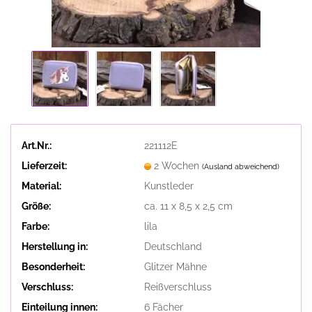
Art.Nr.:
221112E
Lieferzeit:
2 Wochen
(Ausland abweichend)
Material:
Kunstleder
Größe:
ca. 11 x 8,5 x 2,5 cm
Farbe:
lila
Herstellung in:
Deutschland
Besonderheit:
Glitzer Mähne
Verschluss:
Reißverschluss
Einteilung innen:
6 Fächer