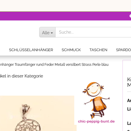
Alle
N
SCHLÜSSELANHÄNGER
SCHMUCK
TASCHEN
SPARD
nhänger Traumfänger rund Feder Metall versilbert Strass Perle blau
ikel in dieser Kategorie
K
M
Ar
Li
L