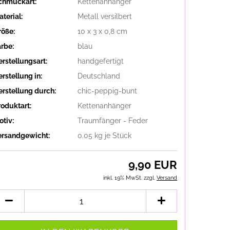
chmuckart:
Kettenanhänger
terial:
Metall versilbert
röße:
10 x 3 x 0,8 cm
arbe:
blau
erstellungsart:
handgefertigt
rstellung in:
Deutschland
erstellung durch:
chic-peppig-bunt
roduktart:
Kettenanhänger
otiv:
Traumfänger - Feder
ersandgewicht:
0.05
kg je Stück
9,90 EUR
inkl. 19% MwSt. zzgl.
Versand