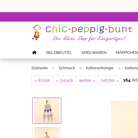
GELDBEUTEL
SPIELWAREN
MÄPPCHE
»
»
»
Startseite
Schmuck
Kettenanhänger
Kettena
164
Art
« Erster
« zurück
weiter »
Letzter »