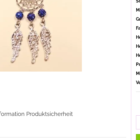
S
Ma
G
F
H
He
H
P
M
V
formation Produktsicherheit