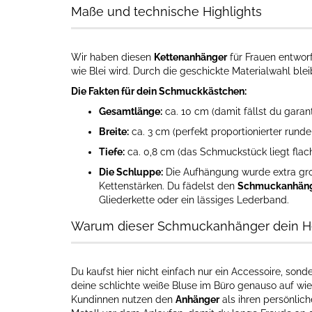
Maße und technische Highlights
Wir haben diesen
Kettenanhänger
für Frauen entworf
wie Blei wird. Durch die geschickte Materialwahl ble
Die Fakten für dein Schmuckkästchen:
Gesamtlänge:
ca. 10 cm (damit fällst du garant
Breite:
ca. 3 cm (perfekt proportionierter rund
Tiefe:
ca. 0,8 cm (das Schmuckstück liegt fla
Die Schluppe:
Die Aufhängung wurde extra groß
Kettenstärken. Du fädelst den
Schmuckanhän
Gliederkette oder ein lässiges Lederband.
Warum dieser Schmuckanhänger dein He
Du kaufst hier nicht einfach nur ein Accessoire, son
deine schlichte weiße Bluse im Büro genauso auf wi
Kundinnen nutzen den
Anhänger
als ihren persönlic