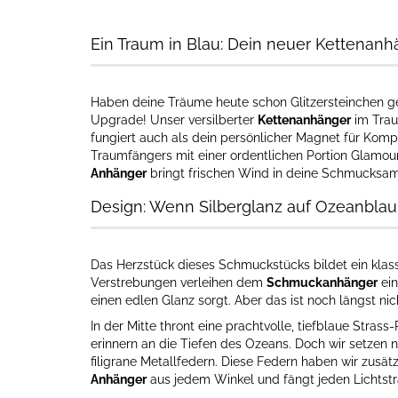
Ein Traum in Blau: Dein neuer Kettenanh
Haben deine Träume heute schon Glitzersteinchen ge
Upgrade! Unser versilberter
Kettenanhänger
im Trau
fungiert auch als dein persönlicher Magnet für Komp
Traumfängers mit einer ordentlichen Portion Glamour,
Anhänger
bringt frischen Wind in deine Schmucksa
Design: Wenn Silberglanz auf Ozeanblau t
Das Herzstück dieses Schmuckstücks bildet ein klass
Verstrebungen verleihen dem
Schmuckanhänger
ein
einen edlen Glanz sorgt. Aber das ist noch längst nich
In der Mitte thront eine prachtvolle, tiefblaue Stras
erinnern an die Tiefen des Ozeans. Doch wir setzen
filigrane Metallfedern. Diese Federn haben wir zusätz
Anhänger
aus jedem Winkel und fängt jeden Lichtstr