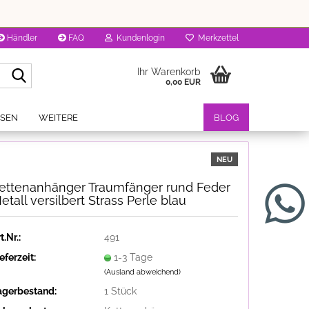
Händler
FAQ
Kundenlogin
Merkzettel
Suche...
Ihr Warenkorb
0,00 EUR
OSEN
WEITERE
BLOG
NEU
ettenanhänger Traumfänger rund Feder
etall versilbert Strass Perle blau
t.Nr.:
491
eferzeit:
1-3 Tage
(Ausland abweichend)
agerbestand:
1
Stück