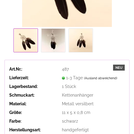
NEU
Art.Nr.:
487
Lieferzeit:
1-3 Tage
(Ausland abweichend)
Lagerbestand:
1
Stück
Schmuckart:
Kettenanhänger
Material:
Metall versilbert
Größe:
11 x 5 x 0,8 cm
Farbe:
schwarz
Herstellungsart:
handgefertigt