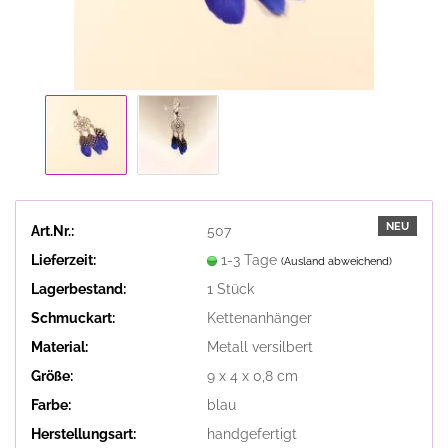
NEU
Art.Nr.:
507
Lieferzeit:
1-3 Tage
(Ausland abweichend)
Lagerbestand:
1
Stück
Schmuckart:
Kettenanhänger
Material:
Metall versilbert
Größe:
9 x 4 x 0,8 cm
Farbe:
blau
Herstellungsart:
handgefertigt