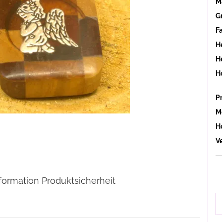
Ma
G
F
H
He
H
P
M
Ho
V
formation Produktsicherheit