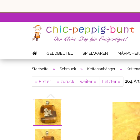
GELDBEUTEL
SPIELWAREN
MÄPPCHE
»
»
»
Startseite
Schmuck
Kettenanhänger
Kettena
164
Art
« Erster
« zurück
weiter »
Letzter »