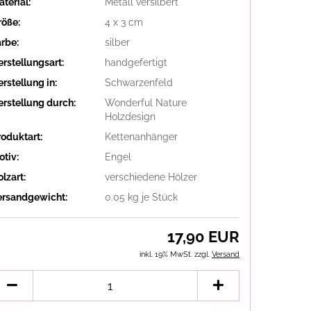
terial:
Metall versilbert
röße:
4 x 3 cm
arbe:
silber
erstellungsart:
handgefertigt
rstellung in:
Schwarzenfeld
erstellung durch:
Wonderful Nature
Holzdesign
roduktart:
Kettenanhänger
otiv:
Engel
lzart:
verschiedene Hölzer
ersandgewicht:
0.05
kg je Stück
17,90 EUR
inkl. 19% MwSt. zzgl.
Versand