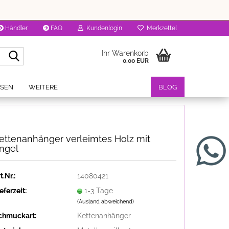
Händler
FAQ
Kundenlogin
Merkzettel
Suche...
Ihr Warenkorb
0,00 EUR
OSEN
WEITERE
BLOG
ettenanhänger verleimtes Holz mit
ngel
t.Nr.:
14080421
eferzeit:
1-3 Tage
(Ausland abweichend)
chmuckart:
Kettenanhänger