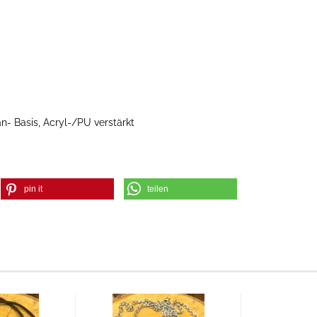
an- Basis, Acryl-/PU verstärkt
pin it
teilen