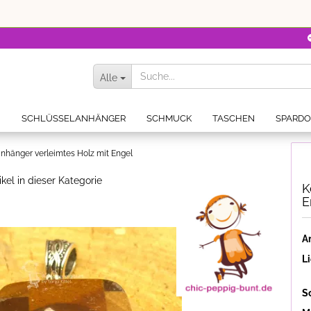
Alle
N
SCHLÜSSELANHÄNGER
SCHMUCK
TASCHEN
SPARD
nhänger verleimtes Holz mit Engel
ikel in dieser Kategorie
K
E
Ar
Li
S