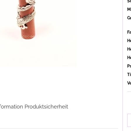
S
Ma
G
F
H
He
H
P
Ti
V
formation Produktsicherheit