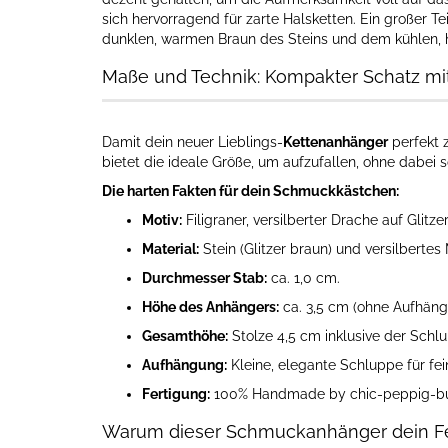
sich hervorragend für zarte Halsketten. Ein großer 
dunklen, warmen Braun des Steins und dem kühlen, h
Maße und Technik: Kompakter Schatz mi
Damit dein neuer Lieblings-
Kettenanhänger
perfekt 
bietet die ideale Größe, um aufzufallen, ohne dabei s
Die harten Fakten für dein Schmuckkästchen:
Motiv:
Filigraner, versilberter Drache auf Glitze
Material:
Stein (Glitzer braun) und versilbertes 
Durchmesser Stab:
ca. 1,0 cm.
Höhe des Anhängers:
ca. 3,5 cm (ohne Aufhäng
Gesamthöhe:
Stolze 4,5 cm inklusive der Schl
Aufhängung:
Kleine, elegante Schluppe für fei
Fertigung:
100% Handmade by chic-peppig-bu
Warum dieser Schmuckanhänger dein Fe