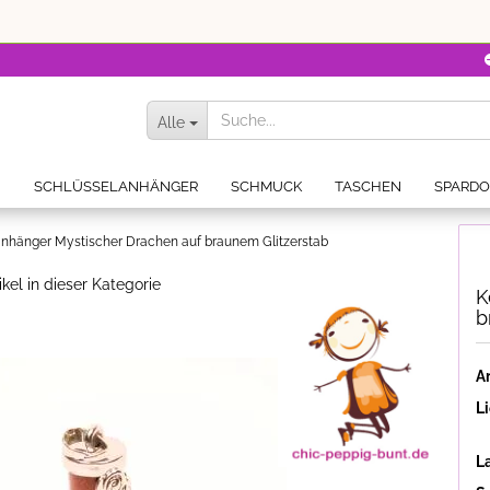
Alle
N
SCHLÜSSELANHÄNGER
SCHMUCK
TASCHEN
SPARD
nhänger Mystischer Drachen auf braunem Glitzerstab
ikel in dieser Kategorie
K
b
Ar
Li
L