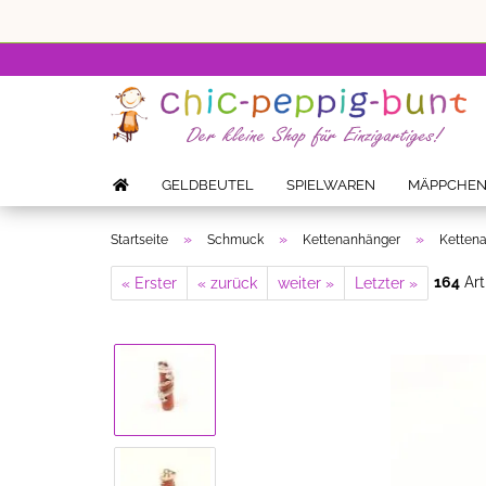
GELDBEUTEL
SPIELWAREN
MÄPPCHE
»
»
»
Startseite
Schmuck
Kettenanhänger
Kettena
164
Art
« Erster
« zurück
weiter »
Letzter »