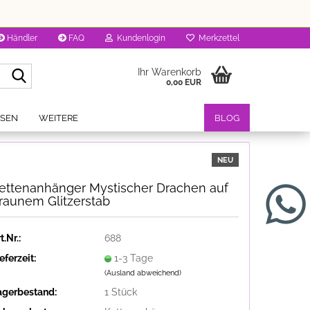
Händler
FAQ
Kundenlogin
Merkzettel
Suche...
Ihr Warenkorb
0,00 EUR
OSEN
WEITERE
BLOG
NEU
ettenanhänger Mystischer Drachen auf
raunem Glitzerstab
t.Nr.:
688
eferzeit:
1-3 Tage
(Ausland abweichend)
agerbestand:
1
Stück