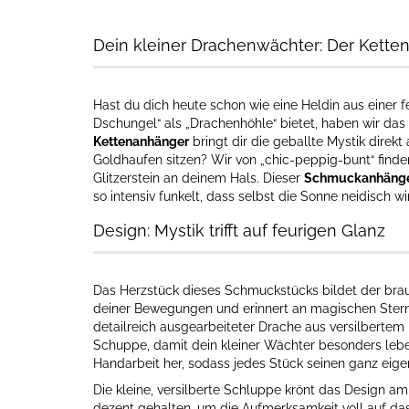
Dein kleiner Drachenwächter: Der Kett
Hast du dich heute schon wie eine Heldin aus einer f
Dschungel“ als „Drachenhöhle“ bietet, haben wir das
Kettenanhänger
bringt dir die geballte Mystik direk
Goldhaufen sitzen? Wir von „chic-peppig-bunt“ finde
Glitzerstein an deinem Hals. Dieser
Schmuckanhäng
so intensiv funkelt, dass selbst die Sonne neidisch wi
Design: Mystik trifft auf feurigen Glanz
Das Herzstück dieses Schmuckstücks bildet der braune
deiner Bewegungen und erinnert an magischen Stern
detailreich ausgearbeiteter Drache aus versilbertem 
Schuppe, damit dein kleiner Wächter besonders leben
Handarbeit her, sodass jedes Stück seinen ganz eige
Die kleine, versilberte Schluppe krönt das Design a
dezent gehalten, um die Aufmerksamkeit voll auf das