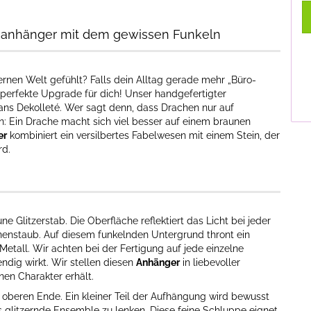
enanhänger mit dem gewissen Funkeln
ernen Welt gefühlt? Falls dein Alltag gerade mehr „Büro-
 perfekte Upgrade für dich! Unser handgefertigter
t ans Dekolleté. Wer sagt denn, dass Drachen nur auf
n: Ein Drache macht sich viel besser auf einem braunen
er
kombiniert ein versilbertes Fabelwesen mit einem Stein, der
rd.
 Glitzerstab. Die Oberfläche reflektiert das Licht bei jeder
enstaub. Auf diesem funkelnden Untergrund thront ein
Metall. Wir achten bei der Fertigung auf jede einzelne
dig wirkt. Wir stellen diesen
Anhänger
in liebevoller
nen Charakter erhält.
m oberen Ende. Ein kleiner Teil der Aufhängung wird bewusst
 glitzernde Ensemble zu lenken. Diese feine Schluppe eignet