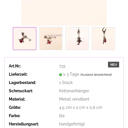
NEU
Art.Nr.:
733
Lieferzeit:
1-3 Tage
(Ausland abweichend)
Lagerbestand:
1
Stück
Schmuckart:
Kettenanhänger
Material:
Metall versilbert
Größe:
4,5 cm x 2 cm x 0,6 cm
Farbe:
lila
Herstellungsart:
handgefertigt