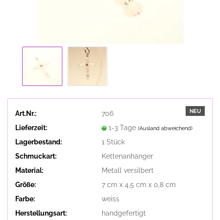
NEU
Art.Nr.:
706
Lieferzeit:
1-3 Tage
(Ausland abweichend)
Lagerbestand:
1
Stück
Schmuckart:
Kettenanhänger
Material:
Metall versilbert
Größe:
7 cm x 4,5 cm x 0,8 cm
Farbe:
weiss
Herstellungsart:
handgefertigt