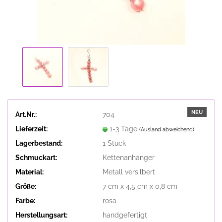
NEU
Art.Nr.:
704
Lieferzeit:
1-3 Tage
(Ausland abweichend)
Lagerbestand:
1
Stück
Schmuckart:
Kettenanhänger
Material:
Metall versilbert
Größe:
7 cm x 4,5 cm x 0,8 cm
Farbe:
rosa
Herstellungsart:
handgefertigt