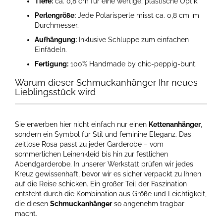
Tiefe:
ca. 0,8 cm für eine wertige, plastische Optik.
Perlengröße:
Jede Polarisperle misst ca. 0,8 cm im
Durchmesser.
Aufhängung:
Inklusive Schluppe zum einfachen
Einfädeln.
Fertigung:
100% Handmade by chic-peppig-bunt.
Warum dieser Schmuckanhänger Ihr neues
Lieblingsstück wird
Sie erwerben hier nicht einfach nur einen
Kettenanhänger
,
sondern ein Symbol für Stil und feminine Eleganz. Das
zeitlose Rosa passt zu jeder Garderobe – vom
sommerlichen Leinenkleid bis hin zur festlichen
Abendgarderobe. In unserer Werkstatt prüfen wir jedes
Kreuz gewissenhaft, bevor wir es sicher verpackt zu Ihnen
auf die Reise schicken. Ein großer Teil der Faszination
entsteht durch die Kombination aus Größe und Leichtigkeit,
die diesen
Schmuckanhänger
so angenehm tragbar
macht.