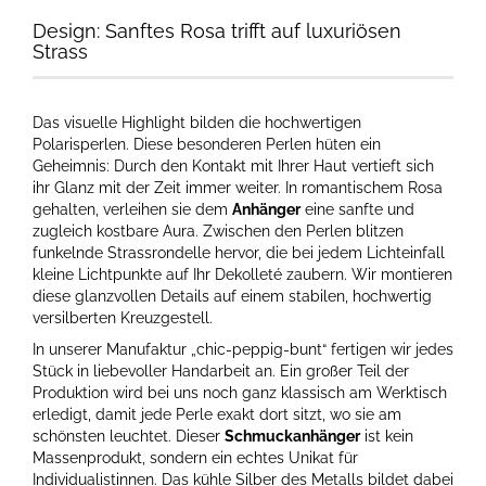
Design: Sanftes Rosa trifft auf luxuriösen
Strass
Das visuelle Highlight bilden die hochwertigen
Polarisperlen. Diese besonderen Perlen hüten ein
Geheimnis: Durch den Kontakt mit Ihrer Haut vertieft sich
ihr Glanz mit der Zeit immer weiter. In romantischem Rosa
gehalten, verleihen sie dem
Anhänger
eine sanfte und
zugleich kostbare Aura. Zwischen den Perlen blitzen
funkelnde Strassrondelle hervor, die bei jedem Lichteinfall
kleine Lichtpunkte auf Ihr Dekolleté zaubern. Wir montieren
diese glanzvollen Details auf einem stabilen, hochwertig
versilberten Kreuzgestell.
In unserer Manufaktur „chic-peppig-bunt“ fertigen wir jedes
Stück in liebevoller Handarbeit an. Ein großer Teil der
Produktion wird bei uns noch ganz klassisch am Werktisch
erledigt, damit jede Perle exakt dort sitzt, wo sie am
schönsten leuchtet. Dieser
Schmuckanhänger
ist kein
Massenprodukt, sondern ein echtes Unikat für
Individualistinnen. Das kühle Silber des Metalls bildet dabei