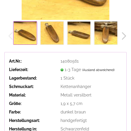
Art.Nr.:
14080561
Lieferzeit:
1-3 Tage
(Ausland abweichend)
Lagerbestand:
1
Stück
Schmuckart:
Kettenanhänger
Material:
Metall versilbert
Größe:
1,9 x 5,7 cm
Farbe:
dunkel braun
Herstellungsart:
handgefertigt
Herstellung in:
Schwarzenfeld