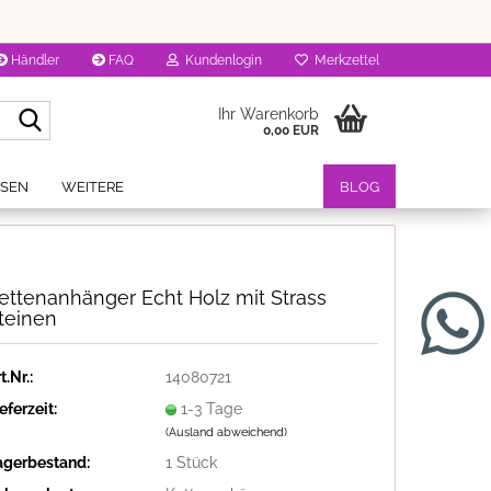
Händler
FAQ
Kundenlogin
Merkzettel
Suche...
Ihr Warenkorb
0,00 EUR
OSEN
WEITERE
BLOG
ettenanhänger Echt Holz mit Strass
teinen
t.Nr.:
14080721
eferzeit:
1-3 Tage
(Ausland abweichend)
agerbestand:
1
Stück