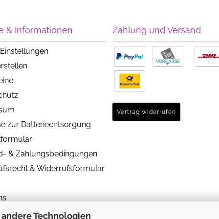
e & Informationen
Zahlung und Versand
Einstellungen
rstellen
eine
chutz
ssum
Vertrag widerrufen
e zur Batterieentsorgung
tformular
d- & Zahlungsbedingungen
ufsrecht & Widerrufsformular
ns
 andere Technologien