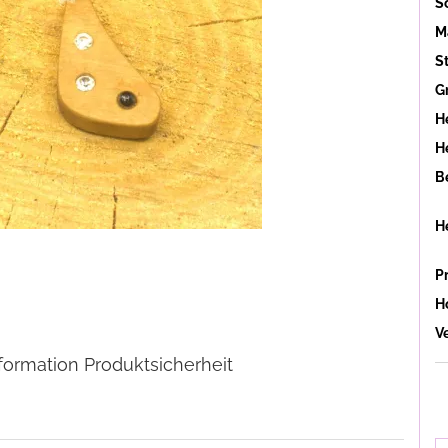
S
Ma
St
G
H
He
B
H
P
Ho
V
formation Produktsicherheit