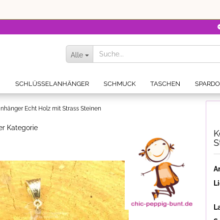
Alle
N
SCHLÜSSELANHÄNGER
SCHMUCK
TASCHEN
SPARD
nhänger Echt Holz mit Strass Steinen
ser Kategorie
K
S
Ar
Li
L