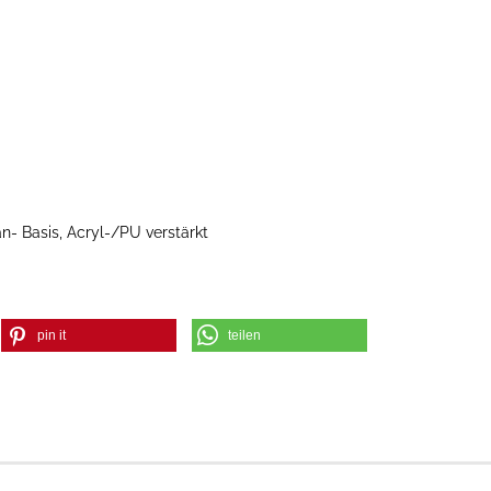
an- Basis, Acryl-/PU verstärkt
pin it
teilen