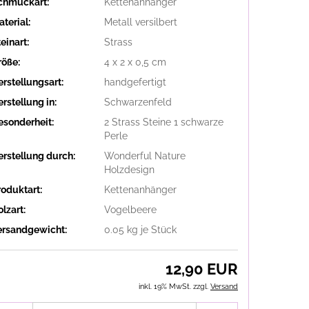
chmuckart:
Kettenanhänger
terial:
Metall versilbert
einart:
Strass
röße:
4 x 2 x 0,5 cm
erstellungsart:
handgefertigt
rstellung in:
Schwarzenfeld
esonderheit:
2 Strass Steine 1 schwarze
Perle
erstellung durch:
Wonderful Nature
Holzdesign
roduktart:
Kettenanhänger
lzart:
Vogelbeere
ersandgewicht:
0.05
kg je Stück
12,90 EUR
inkl. 19% MwSt. zzgl.
Versand