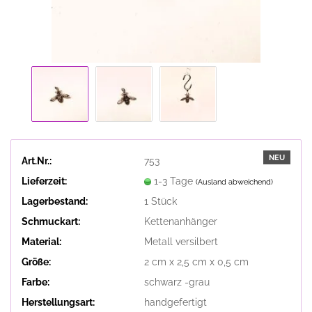
NEU
Art.Nr.:
753
Lieferzeit:
1-3 Tage
(Ausland abweichend)
Lagerbestand:
1
Stück
Schmuckart:
Kettenanhänger
Material:
Metall versilbert
Größe:
2 cm x 2,5 cm x 0,5 cm
Farbe:
schwarz -grau
Herstellungsart:
handgefertigt