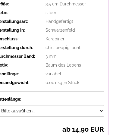
röße:
3,5 cm Durchmesser
arbe:
silber
erstellungsart:
Handgefertigt
rstellung in:
Schwarzenfeld
erschluss:
Karabiner
erstellung durch:
chic-peppig-bunt
urchmesser Band:
3 mm
otiv:
Baum des Lebens
andlänge:
variabel
ersandgewicht:
0.001
kg je Stück
ettenlänge:
ab 14,90 EUR