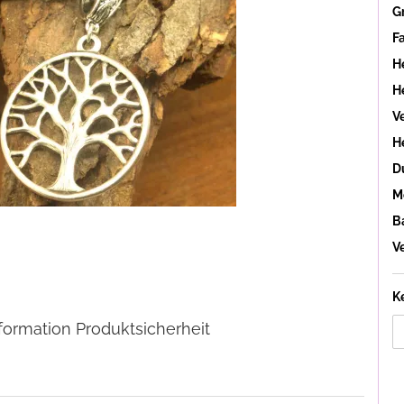
G
F
H
He
V
H
D
M
B
V
K
formation Produktsicherheit