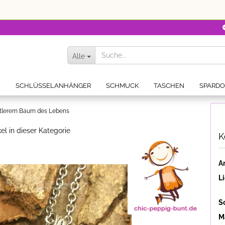
Alle
N
SCHLÜSSELANHÄNGER
SCHMUCK
TASCHEN
SPARD
ttlerem Baum des Lebens
kel in dieser Kategorie
K
Ar
Li
S
Ma