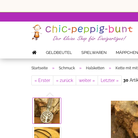
GELDBEUTEL
SPIELWAREN
MÄPPCHE
»
»
»
Startseite
Schmuck
Halsketten
Kette mit mi
30
Arti
« Erster
« zurück
weiter »
Letzter »