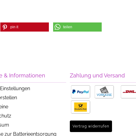
pin it
teilen
e & Informationen
Zahlung und Versand
Einstellungen
rstellen
eine
chutz
ssum
Vertrag widerrufen
e zur Batterieentsorgung