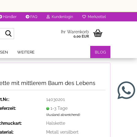
Händler
FAQ
Kundenlogin
Merkzettel
Suche...
Ihr Warenkorb
0,00 EUR
OSEN
WEITERE
BLOG
ette mit mittlerem Baum des Lebens
t.Nr.:
14030201
eferzeit:
1-3 Tage
(Ausland abweichend)
chmuckart:
Halskette
terial:
Metall versilbert