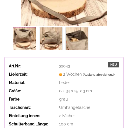
NEU
Art.Nr.:
32043
Lieferzeit:
2 Wochen
(Ausland abweichend)
Material:
Leder
Größe:
ca. 34 x 25 x 3 cm
Farbe:
grau
Taschenart:
Umhängetasche
Einteilung innen:
2 Fächer
Schulterband Länge:
100 cm