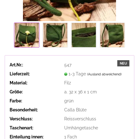
NEU
Art.Nr.:
547
Lieferzeit:
1-3 Tage
(Ausland abweichend)
Material:
Filz
Größe:
a. 32 x 36 x 1 cm
Farbe:
grün
Besonderheit:
Calla Blüte
Verschluss:
Reissverschluss
Taschenart:
Umhängetasche
Einteilung innen:
1 Fach