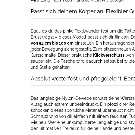
wird Langfingern das Handwerk effektiv gelegt!
Passt sich deinem Körper an: Flexibler 
Egal, ob du das pinke Textilwunder fest um die Taill
Brust trägst – dieses Modell passt sich dir flink an. 
von 54 cm bis 100 cm
einstellen. Ein herausragende
jeder Bewegung sichergestellt. Zum blitzschnellen A
Gurtschnalle. Dieser praktische
Klickverschluss
(von 
sauber ein. Die Tasche wird dadurch selbst bei wil
und Stelle gehalten.
Absolut wetterfest und pflegeleicht: Bere
Das langlebige Nylon-Gewebe schützt deine Wertsach
Alltag auch extrem unbeeindruckt. Ein plötzlicher 
schocken dieses sportliche Material überhaupt nicht.
Schmutz wird von dir einfach mit einem feuchten Tuc
wie neu. Wer eine unkomplizierte, langlebige und styli
den ultimativen Freiraum für deine Hände und bestell