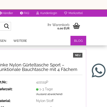
Händler
FAQ
Kundenlogin
Merkzettel
Suche...
Ihr Warenkorb
0,00 EUR
OSEN
WEITERE
BLOG
NEU
inke Nylon Gürteltasche Sport –
unktionale Bauchtasche mit 4 Fächern
t.Nr.:
422119P
eferzeit:
1-3 Tage
(Ausland abweichend)
terial:
Nylon Stoff