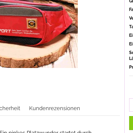
G
F
V
T
Ei
E
S
L
P
cherheit
Kundenrezensionen
 Ein pinkes Platzwunder startet durch