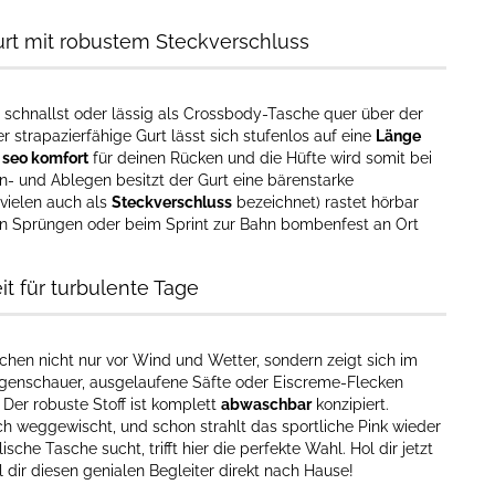
Gurt mit robustem Steckverschluss
e schnallst oder lässig als Crossbody-Tasche quer über der
Der strapazierfähige Gurt lässt sich stufenlos auf eine
Länge
r
seo komfort
für deinen Rücken und die Hüfte wird somit bei
n- und Ablegen besitzt der Gurt eine bärenstarke
vielen auch als
Steckverschluss
bezeichnet) rastet hörbar
den Sprüngen oder beim Sprint zur Bahn bombenfest an Ort
it für turbulente Tage
en nicht nur vor Wind und Wetter, sondern zeigt sich im
Regenschauer, ausgelaufene Säfte oder Eiscreme-Flecken
 Der robuste Stoff ist komplett
abwaschbar
konzipiert.
h weggewischt, und schon strahlt das sportliche Pink wieder
sche Tasche sucht, trifft hier die perfekte Wahl. Hol dir jetzt
 dir diesen genialen Begleiter direkt nach Hause!