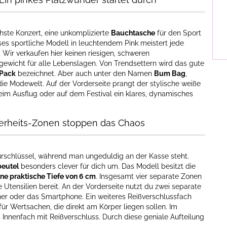
hste Konzert, eine unkomplizierte
Bauchtasche
für den Sport
es sportliche Modell in leuchtendem Pink meistert jede
. Wir verkaufen hier keinen riesigen, schweren
ewicht für alle Lebenslagen. Von Trendsettern wird das gute
 Pack
bezeichnet. Aber auch unter den Namen
Bum Bag
,
e Modewelt. Auf der Vorderseite prangt der stylische weiße
beim Ausflug oder auf dem Festival ein klares, dynamisches
erheits-Zonen stoppen das Chaos
schlüssel, während man ungeduldig an der Kasse steht.
eutel
besonders clever für dich um. Das Modell besitzt die
ine praktische Tiefe von 6 cm
. Insgesamt vier separate Zonen
 Utensilien bereit. An der Vorderseite nutzt du zwei separate
her oder das Smartphone. Ein weiteres Reißverschlussfach
 für Wertsachen, die direkt am Körper liegen sollen. Im
 Innenfach mit Reißverschluss. Durch diese geniale Aufteilung