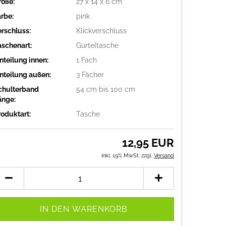
röße:
27 x 14 x 6 cm
arbe:
pink
erschluss:
Klickverschluss
aschenart:
Gürteltasche
nteilung innen:
1 Fach
inteilung außen:
3 Fächer
chulterband
54 cm bis 100 cm
änge:
roduktart:
Tasche
12,95 EUR
inkl. 19% MwSt. zzgl.
Versand