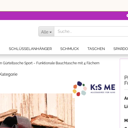
Alle
N
SCHLÜSSELANHÄNGER
SCHMUCK
TASCHEN
SPARD
n Gürteltasche Sport – Funktionale Bauchtasche mit 4 Fächern
 Kategorie
P
F
Ar
Li
Ma