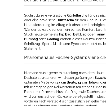
Suchst du eine verlässliche
Gürteltasche
für das näc
oder eine praktische
Hüfttasche
für den Urlaub? Dies
Herausforderung im Alltag mit absoluter Leichtigkeit
Wanderrucksack, sondern ein echtes Komfort-Leichtg
Stück heute gerne als
Hip Bag
,
Belt Bag
oder
Fanny
Bumbag
oder
Geebag
erobert dieses Raumwunder di
Schriftzug „Sport“. Mit diesem Eyecatcher setzt du 
Statement.
Phänomenales Fächer-System: Vier Sich
Niemand wühlt gerne minutenlang nach dem Haustür
Deshalb strukturieren wir diesen geräumigen
Bauchb
optimalen Maße von
27 cm Breite, 14 cm Höhe und e
mit leichtgängigen Reißverschlüssen stehen für deine
Fächer mit Reißverschluss für Dinge wie Taschentüc
wird von uns auf der Rückseite bereitgestellt – ideal
vorderen Fach versteckt sich zusätzlich ein geheimes