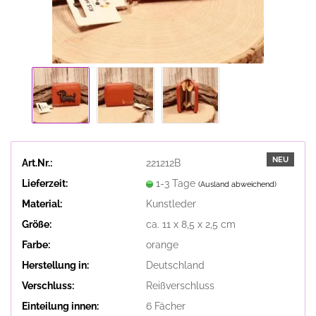
NEU
Art.Nr.:
221212B
Lieferzeit:
1-3 Tage
(Ausland abweichend)
Material:
Kunstleder
Größe:
ca. 11 x 8,5 x 2,5 cm
Farbe:
orange
Herstellung in:
Deutschland
Verschluss:
Reißverschluss
Einteilung innen:
6 Fächer