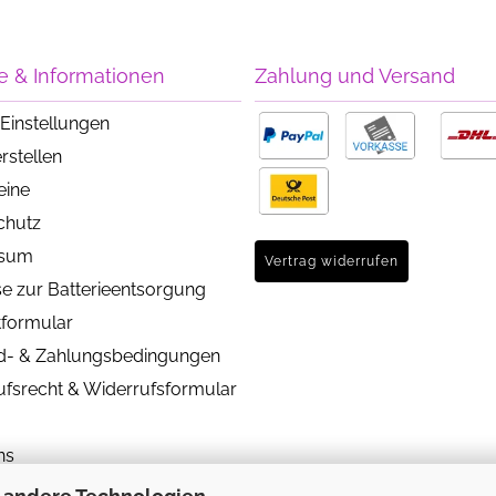
e & Informationen
Zahlung und Versand
Einstellungen
rstellen
eine
chutz
ssum
Vertrag widerrufen
e zur Batterieentsorgung
tformular
d- & Zahlungsbedingungen
ufsrecht & Widerrufsformular
ns