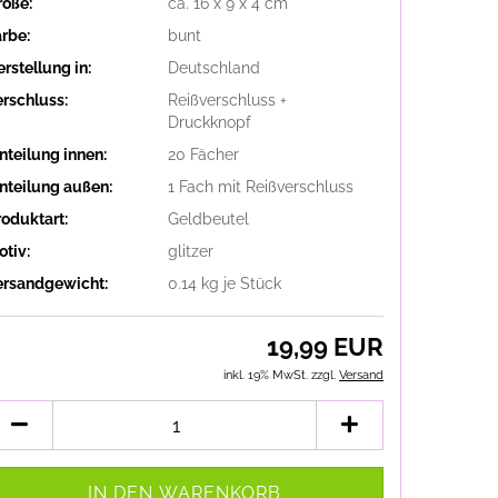
röße:
ca. 16 x 9 x 4 cm
arbe:
bunt
rstellung in:
Deutschland
erschluss:
Reißverschluss +
Druckknopf
nteilung innen:
20 Fächer
inteilung außen:
1 Fach mit Reißverschluss
roduktart:
Geldbeutel
otiv:
glitzer
ersandgewicht:
0.14
kg je Stück
19,99 EUR
inkl. 19% MwSt. zzgl.
Versand