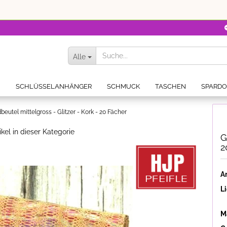
Alle
N
SCHLÜSSELANHÄNGER
SCHMUCK
TASCHEN
SPARD
beutel mittelgross - Glitzer - Kork - 20 Fächer
ikel in dieser Kategorie
G
2
Ar
Li
Ma