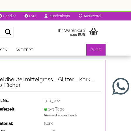
Händler
FAQ
Kundenlogin
Merkzettel
Suche...
Ihr Warenkorb
0,00 EUR
OSEN
WEITERE
BLOG
eldbeutel mittelgross - Glitzer - Kork -
0 Fächer
t.Nr.:
1003702
eferzeit:
1-3 Tage
(Ausland abweichend)
terial:
Kork