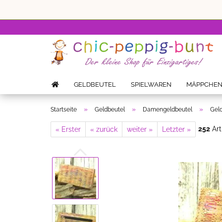
GELDBEUTEL
SPIELWAREN
MÄPPCHE
»
»
»
Startseite
Geldbeutel
Damengeldbeutel
Geld
252
Art
« Erster
« zurück
weiter »
Letzter »