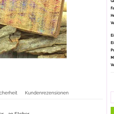
G
F
He
V
Ei
E
P
M
V
cherheit
Kundenrezensionen
er - 20 Fächer