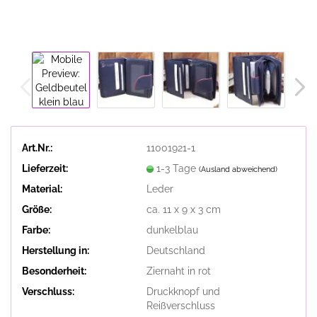
Art.Nr.:
11001921-1
Lieferzeit:
1-3 Tage
(Ausland abweichend)
Material:
Leder
Größe:
ca. 11 x 9 x 3 cm
Farbe:
dunkelblau
Herstellung in:
Deutschland
Besonderheit:
Ziernaht in rot
Verschluss:
Druckknopf und
Reißverschluss