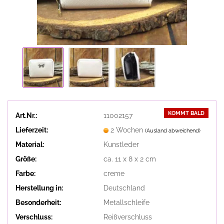
KOMMT BALD
Art.Nr.:
11002157
Lieferzeit:
2 Wochen
(Ausland abweichend)
Material:
Kunstleder
Größe:
ca. 11 x 8 x 2 cm
Farbe:
creme
Herstellung in:
Deutschland
Besonderheit:
Metallschleife
Verschluss:
Reißverschluss