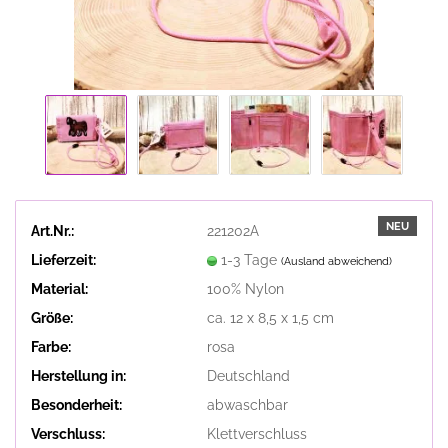
NEU
Art.Nr.:
221202A
Lieferzeit:
1-3 Tage
(Ausland abweichend)
Material:
100% Nylon
Größe:
ca. 12 x 8,5 x 1,5 cm
Farbe:
rosa
Herstellung in:
Deutschland
Besonderheit:
abwaschbar
Verschluss:
Klettverschluss