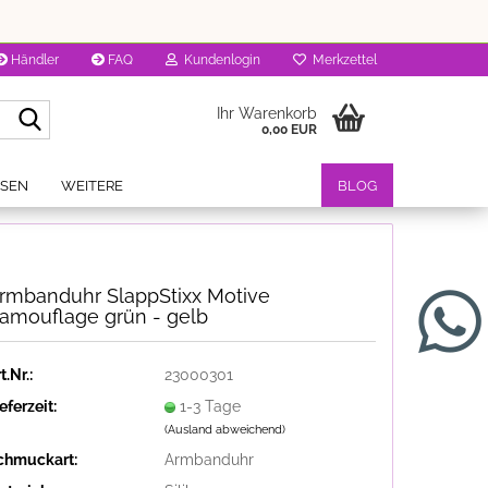
Händler
FAQ
Kundenlogin
Merkzettel
Suche...
Ihr Warenkorb
0,00 EUR
OSEN
WEITERE
BLOG
rmbanduhr SlappStixx Motive
amouflage grün - gelb
t.Nr.:
23000301
eferzeit:
1-3 Tage
(Ausland abweichend)
chmuckart:
Armbanduhr