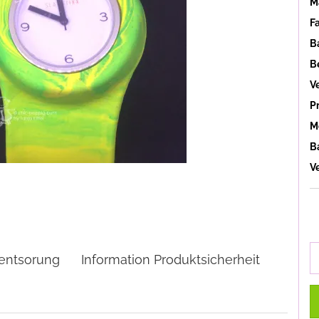
Ma
F
B
B
V
P
M
B
V
eentsorung
Information Produktsicherheit