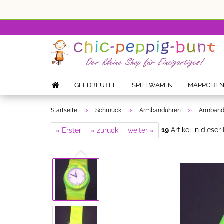
GELDBEUTEL
SPIELWAREN
MÄPPCHE
»
»
»
Startseite
Schmuck
Armbanduhren
Armbandu
19
Artikel in dieser
« Erster
« zurück
weiter »