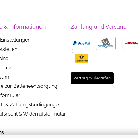
e & Informationen
Zahlung und Versand
Einstellungen
rstellen
eine
chutz
ssum
Vertrag widerrufen
e zur Batterieentsorgung
tformular
d- & Zahlungsbedingungen
ufsrecht & Widerrufsformular
ns