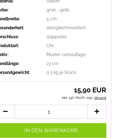
terial:
Silikon
arbe:
grün - gelb
andbreite:
5 cm
esonderheit:
allergikerfreundlich
erschluss:
slappstixx
roduktart:
Uhr
otiv:
Muster camouflage
andlänge:
23 cm
ersandgewicht:
0.3
kg je Stück
15,90 EUR
inkl. 19% MwSt. zzgl.
Versand