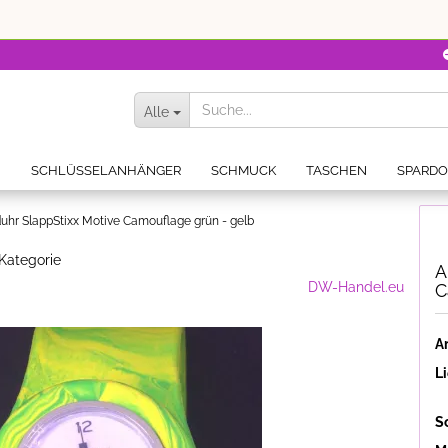
Alle
N
SCHLÜSSELANHÄNGER
SCHMUCK
TASCHEN
SPARD
hr SlappStixx Motive Camouflage grün - gelb
 Kategorie
A
DW-Handel.eu
C
Ar
Li
S