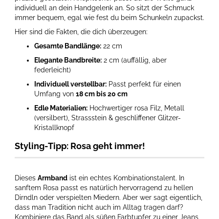
individuell an dein Handgelenk an. So sitzt der Schmuck
immer bequem, egal wie fest du beim Schunkeln zupackst.
Hier sind die Fakten, die dich überzeugen:
Gesamte Bandlänge:
22 cm
Elegante Bandbreite:
2 cm (auffällig, aber
federleicht)
Individuell verstellbar:
Passt perfekt für einen
Umfang von
18 cm bis 20 cm
Edle Materialien:
Hochwertiger rosa Filz, Metall
(versilbert), Strassstein & geschliffener Glitzer-
Kristallknopf
Styling-Tipp: Rosa geht immer!
Dieses
Armband
ist ein echtes Kombinationstalent. In
sanftem Rosa passt es natürlich hervorragend zu hellen
Dirndln oder verspielten Miedern. Aber wer sagt eigentlich,
dass man Tradition nicht auch im Alltag tragen darf?
Kombiniere das Band als süßen Farbtupfer zu einer Jeans