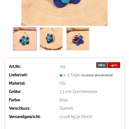
NEU
-50%
Art.Nr.:
715
Lieferzeit:
1-3 Tage
(Ausland abweichend)
Material:
Filz
Größe:
7,3 cm Durchmesser
Farbe:
blau
Verschluss:
Gummi
Versandgewicht:
0.026
kg je Stück